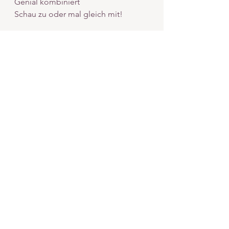
Genial kombiniert
Schau zu oder mal gleich mit!
Los gehts!
Bis gleich im Video!
Alles Liebe 
Simona
KURSE, FREEBIES, BLOG & MEHR:
www.flow-to-bloom.com
FOLGE MIR AUF INSTA
: 
insta@flow-
to-bloom.com