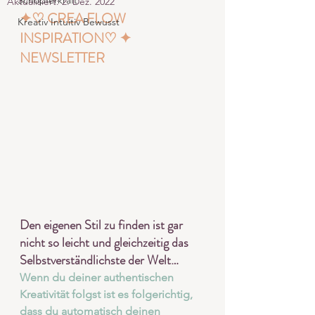
Schöpferkraft
Aktualisiert:
2. Dez. 2022
✦
♡ 
CREA FLOW 
Kreativ Intuitiv Bewusst
INSPIRATION
♡ 
✦ 
NEWSLETTER
Den eigenen Stil zu finden ist gar 
nicht so leicht und gleichzeitig das 
Selbstverständlichste der Welt…
Wenn du deiner authentischen 
Kreativität folgst ist es folgerichtig, 
dass du automatisch deinen 