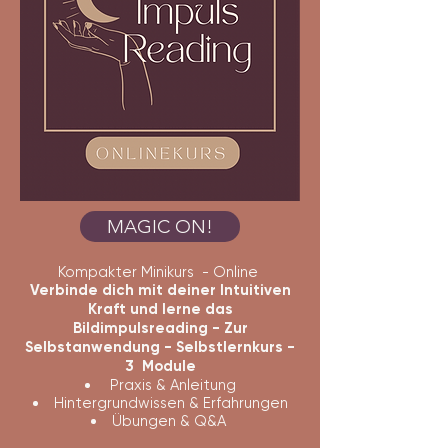
MAGIC ON!
Kompakter Minikurs - Online
Verbinde dich mit deiner Intuitiven
Kraft und lerne das
Bildimpulsreading - Zur
Selbstanwendung - Selbstlernkurs -
3 Module
Praxis & Anleitung
Hintergrundwissen & Erfahrungen
Übungen & Q&A