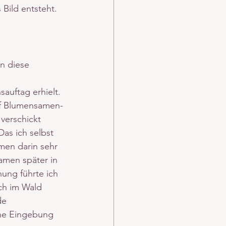
 Bild entsteht. 
n diese 
sauftag erhielt. 
uf Blumensamen-
verschickt 
as ich selbst 
men darin sehr 
amen später in 
ung führte ich 
ch im Wald 
de 
ane Eingebung 