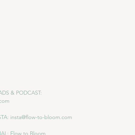
DS & PODCAST:
.com
TA: 
insta@flow-to-bloom.com
AL: 
Flow to Bloom